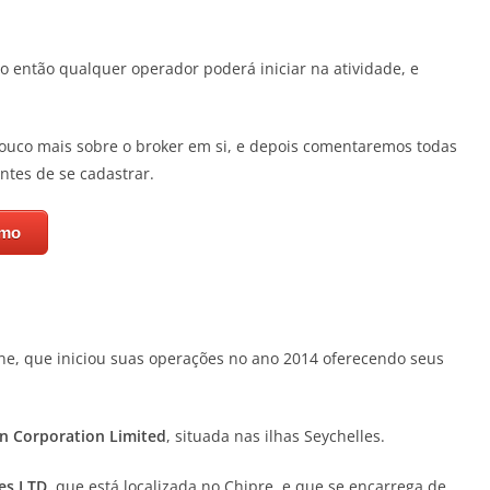
 então qualquer operador poderá iniciar na atividade, e
uco mais sobre o broker em si, e depois comentaremos todas
antes de se cadastrar.
omo
ne, que iniciou suas operações no ano 2014 oferecendo seus
n Corporation Limited
, situada nas ilhas Seychelles.
es LTD
, que está localizada no Chipre, e que se encarrega de