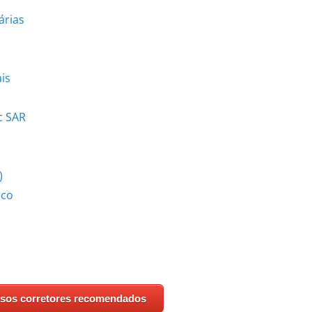
árias
is
c SAR
)
ico
ssos corretores recomendados