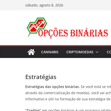
Pular
sábado, agosto 8, 2026
para
o
conteúdo
CANNABIS
CRIPTOMOEDAS
C
Estratégias
Estratégias das opções binárias.
Se você está se i
através da comercialização de
moedas, você vai ach
informativo e útil na formação de sua estratégia de
“Trading”
em opções binárias é um processo relativ