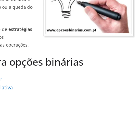
o ou a queda do
e de
estratégias
os
uas operações.
ra opções binárias
er
lativa