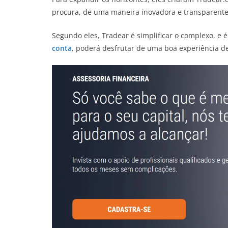
procura, de uma maneira inovadora e transparente
Segundo eles, Tradear é simplificar o complexo, e 
conta
, poderá desfrutar de uma boa experiência de