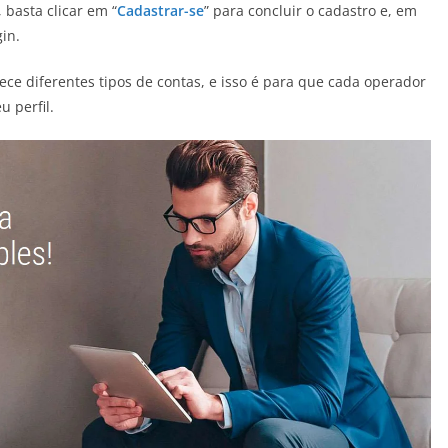
 basta clicar em “
Cadastrar-se
” para concluir o cadastro e, em
in.
ece diferentes tipos de contas, e isso é para que cada operador
 perfil.