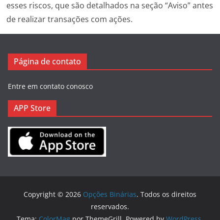
esses riscos, que são detalhados na seção “Aviso” antes
de realizar transações com ações.
Página de contato
Entre em contato conosco
APP Store
Copyright © 2026
Opções Binárias
. Todos os direitos
reservados.
Tema:
ColorMag
por ThemeGrill. Powered by
WordPress
.