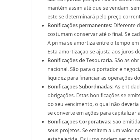
mantém assim até que se vendam, sem 
este se determinará pelo preço corrent
Bonificações permanentes:
Diferente d
costumam conservar até o final. Se cad
A prima se amortiza entre o tempo em q
Esta amortização se ajusta aos juros 
Bonificações de Tesouraria.
São as obr
nacional. São para o portador e negoci
liquidez para financiar as operações d
Bonificações Subordinadas:
As entidad
obrigações. Estas bonificações se emi
do seu vencimento, o qual não deveria s
se converte em ações para capitalizar 
Bonificações Corporativas:
São emitida
seus projetos. Se emitem a um valor n
estabelecida. Os juros podem ser pago