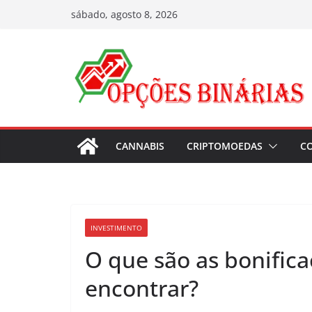
Pular
sábado, agosto 8, 2026
para
o
conteúdo
CANNABIS
CRIPTOMOEDAS
C
INVESTIMENTO
O que são as bonific
encontrar?