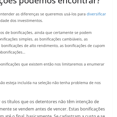
ações podemos encontrar?
 entender as diferenças se queremos usá-los para
diversificar
idade dos investimentos.
pos de bonificações, ainda que certamente se podem
ificações simples, as bonificações cambiáveis, as
 as bonificações de alto rendimento, as bonificações de cupom
robonificações…
bonificações que existem então nos limitaremos a enumerar
ão esteja incluída na seleção não tenha problema de nos
s títulos que os detentores não têm intenção de
lmente se vendem antes de vencer. Estas bonificações
 até o final, basicamente. Se cadastram a custo e se