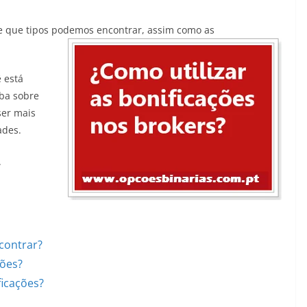
 e que tipos podemos encontrar, assim como as
 está
iba sobre
ser mais
ades.
.
contrar?
ções?
ficações?