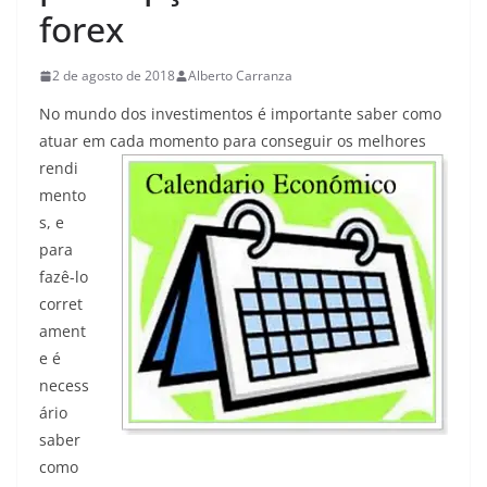
forex
2 de agosto de 2018
Alberto Carranza
No mundo dos investimentos é importante saber como
atuar em cada momento para conseguir os melhores
rendi
mento
s, e
para
fazê-lo
corret
ament
e é
necess
ário
saber
como