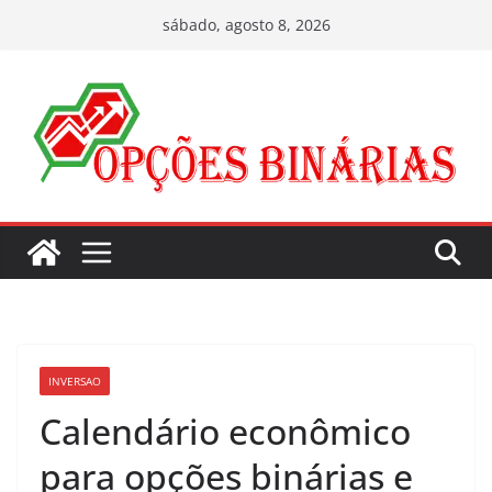
Pular
sábado, agosto 8, 2026
para
o
conteúdo
INVERSAO
Calendário econômico
para opções binárias e